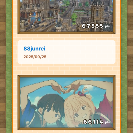
pts
88junrei
2025/09/25
pts