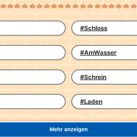
#Schloss
#AmWasser
#Schrein
#Laden
Mehr anzeigen