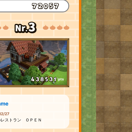
pts
ame
12/27
のレストラン ＯＰＥＮ