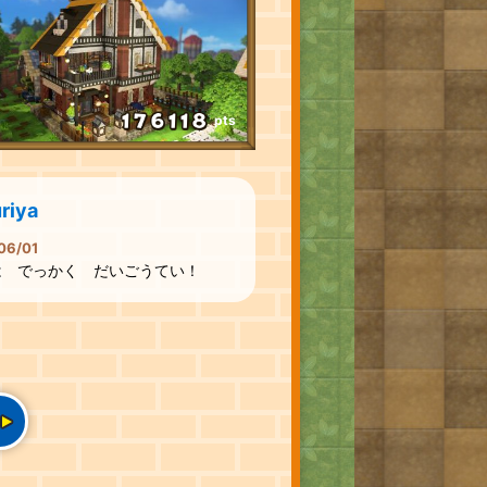
pts
riya
06/01
は でっかく だいごうてい！