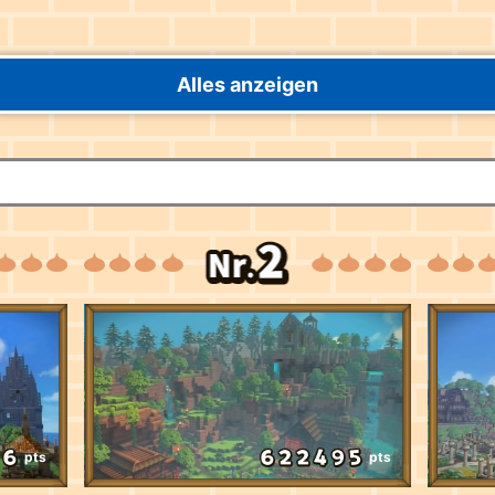
Alles anzeigen
pts
pts