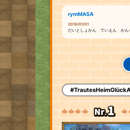
rymMASA
2019/01/01
だいとしょかん ていえん かん
#TrautesHeimGlückAl