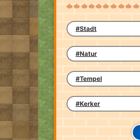
#Stadt
#Natur
#Tempel
#Kerker