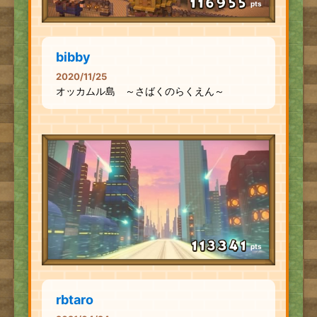
pts
bibby
2020/11/25
オッカムル島 ～さばくのらくえん～
pts
rbtaro