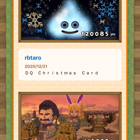
pts
rbtaro
2020/12/21
ＤＱ Ｃｈｒｉｓｔｍａｓ Ｃａｒｄ