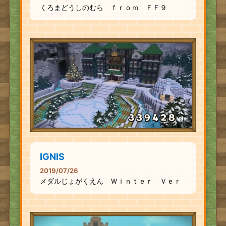
くろまどうしのむら ｆｒｏｍ ＦＦ９
pts
IGNIS
2019/07/26
メダルじょがくえん Ｗｉｎｔｅｒ Ｖｅｒ