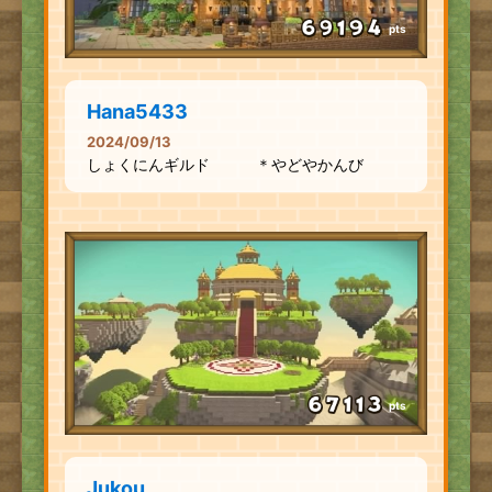
pts
Hana5433
2024/09/13
しょくにんギルド ＊やどやかんび
pts
Jukou