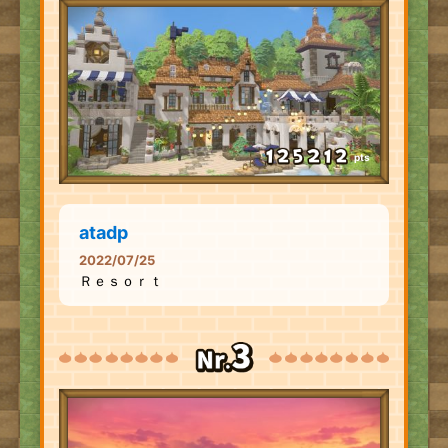
pts
atadp
2022/07/25
Ｒｅｓｏｒｔ