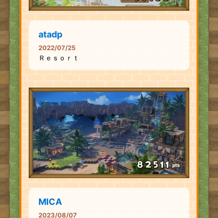
atadp
2022/07/25
Ｒｅｓｏｒｔ
pts
MICA
2023/08/07