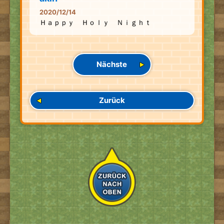
2020/12/14
Ｈａｐｐｙ Ｈｏｌｙ Ｎｉｇｈｔ
Nächste
Zurück