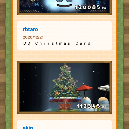
pts
rbtaro
2020/12/21
ＤＱ Ｃｈｒｉｓｔｍａｓ Ｃａｒｄ
pts
akin