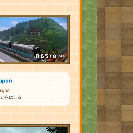
pts
apon
11/08
あいをはしる