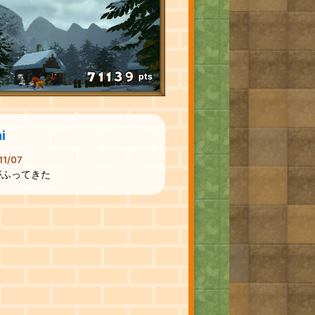
pts
i
11/07
がふってきた