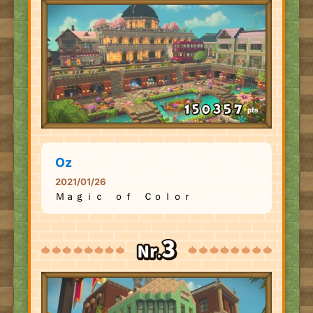
pts
Oz
2021/01/26
Ｍａｇｉｃ ｏｆ Ｃｏｌｏｒ