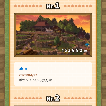
pts
akin
2020/04/27
ポツンｔｏいっけんや