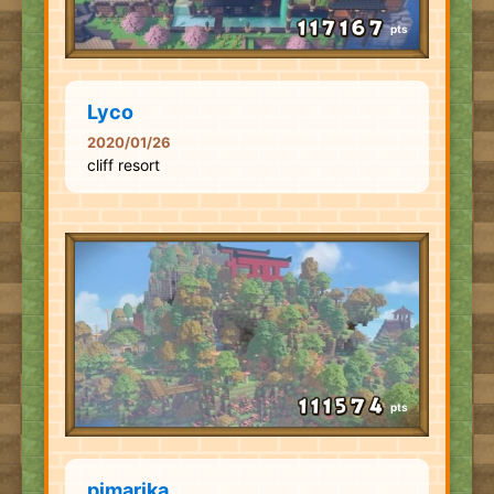
pts
Lyco
2020/01/26
cliff resort
pts
pimarika