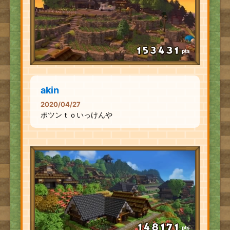
pts
akin
2020/04/27
ポツンｔｏいっけんや
pts